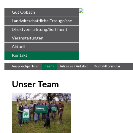
Gut Obbach
Landwirtschaftliche Erzeugnisse
Direktvermarktung/Sortiment
Veranstaltungen
Aktuell
Kontakt
Öffnungszeiten
Ansprechpartner
Team
Adresse / Anfahrt
Kontaktformular
Unser Team