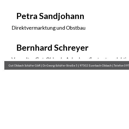
Petra Sandjohann
Direktvermarktung und Obstbau
Bernhard Schreyer
Verwalter Gut-Obbach, Ackerbau, Saatgutprodukti
Gut Obbach Schäfer GbR | Dr.-Georg-Schäfer-Straße 5 | 97502 Euerbach-Obbach | Telefon 09
Andrea Härterich
Hofladen, Obstbau, Büro
Marion Roßbach
Hofladen, Abpacken und Ausliefern